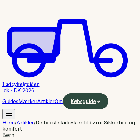
Ladcykelguiden
.dk · DK 2026
Guides
Mærker
Artikler
Om
Købsguide
Hjem
/
Artikler
/
De bedste ladcykler til børn: Sikkerhed og
komfort
Børn