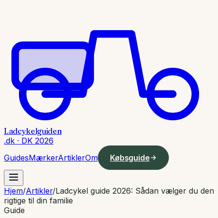
Ladcykelguiden
.dk · DK 2026
Guides
Mærker
Artikler
Om
Købsguide
Hjem
/
Artikler
/
Ladcykel guide 2026: Sådan vælger du den
rigtige til din familie
Guide