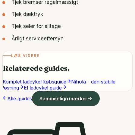
Tjek bremser regelmæssigt
Tjek dæktryk
Tjek seler for slitage
Årligt serviceeftersyn
LÆS VIDERE
Relaterede guides.
Komplet ladcykel købsguide
Nihola - den stabile
løsning
El ladcykel guide
Alle guides
Sammenlign mærker