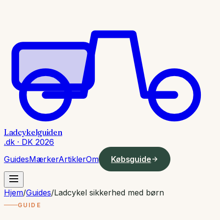
Ladcykelguiden
.dk · DK 2026
Guides
Mærker
Artikler
Om
Købsguide
Hjem
/
Guides
/
Ladcykel sikkerhed med børn
GUIDE