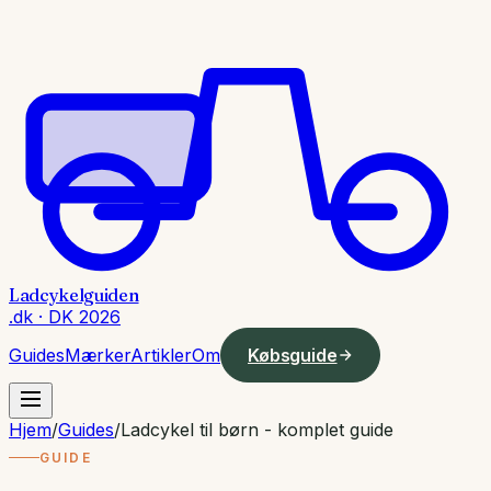
Ladcykelguiden
.dk · DK 2026
Guides
Mærker
Artikler
Om
Købsguide
Hjem
/
Guides
/
Ladcykel til børn - komplet guide
GUIDE