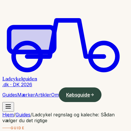
Ladcykelguiden
.dk · DK 2026
Guides
Mærker
Artikler
Om
Købsguide
Hjem
/
Guides
/
Ladcykel regnslag og kaleche: Sådan
vælger du det rigtige
GUIDE